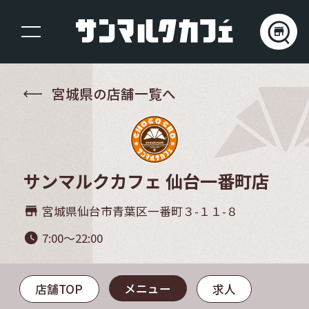
宮城県の店舗一覧へ
サンマルクカフェ 仙台一番町店
宮城県仙台市青葉区一番町３-１１-８
store_mall_directory
7:00～22:00
watch_later
メニュー
店舗TOP
求人