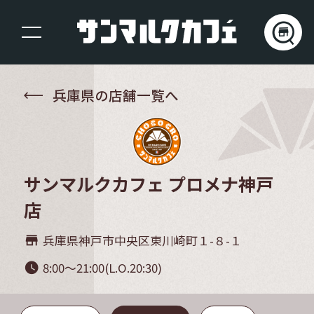
兵庫県の店舗一覧へ
サンマルクカフェ プロメナ神戸
店
兵庫県神戸市中央区東川崎町１-８-１
store_mall_directory
8:00～21:00(L.O.20:30)
watch_later