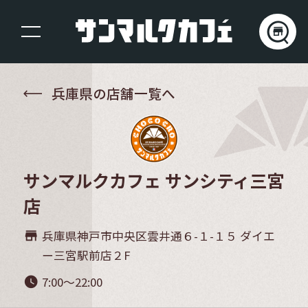
兵庫県の店舗一覧へ
サンマルクカフェ サンシティ三宮
店
兵庫県神戸市中央区雲井通６-１-１５ ダイエ
store_mall_directory
ー三宮駅前店２F
7:00～22:00
watch_later