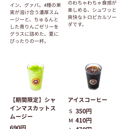
のわちゃわちゃ食感が
イン、グァバ。4種の果
楽しめる、シュワッと
実が溶け合う濃厚スム
爽快なトロピカルソー
ージーと、ちゅるんと
ダです。
した青りんごゼリーを
グラスに詰めた、夏に
ぴったりの一杯。
【期間限定】シャ
アイスコーヒー
インマスカットス
350円
S
ムージー
410円
M
690円