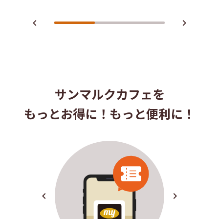
navigate_before
navigate_next
サンマルクカフェを
もっとお得に！もっと便利に！
navigate_before
navigate_next