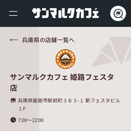
兵庫県の店舗一覧へ
サンマルクカフェ 姫路フェスタ
店
兵庫県姫路市駅前町３６３-１ 新フェスタビル
store_mall_directory
１F
7:00～22:00
watch_later