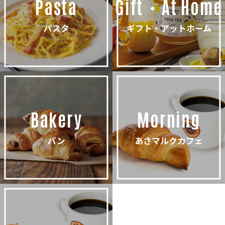
Pasta
Gift・At Home
パスタ
ギフト・アットホーム
Bakery
Morning
パン
あさマルクカフェ