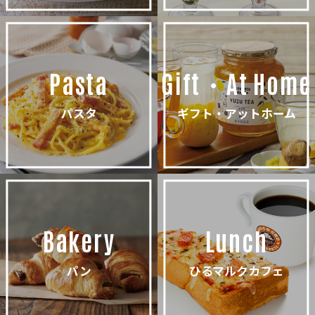
Pasta
Gift・At Home
パスタ
ギフト・アットホーム
Bakery
Lunch
パン
ひるマルクカフェ