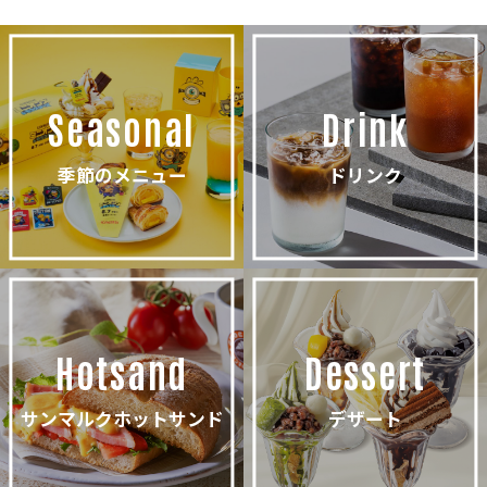
Seasonal
Drink
季節のメニュー
ドリンク
Hotsand
Dessert
サンマルクホットサンド
デザート