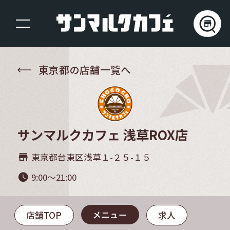
東京都の店舗一覧へ
サンマルクカフェ 浅草ROX店
東京都台東区浅草１-２５-１５
store_mall_directory
9:00～21:00
watch_later
メニュー
店舗TOP
求人