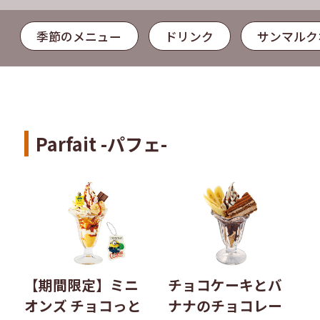
季節のメニュー
ドリンク
サンマルク
Parfait -パフェ-
【期間限定】ミニ
チョコケーキとバ
オンズ チョコっと
ナナのチョコレー