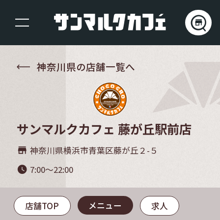
神奈川県の店舗一覧へ
サンマルクカフェ 藤が丘駅前店
神奈川県横浜市青葉区藤が丘２-５
store_mall_directory
7:00～22:00
watch_later
メニュー
店舗TOP
求人