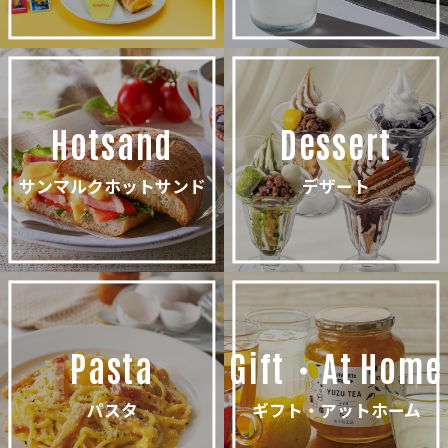
Hotsand
Dessert
サンマルクホットサンド
デザート
Pasta
Gift・At Home
パスタ
ギフト・アットホーム