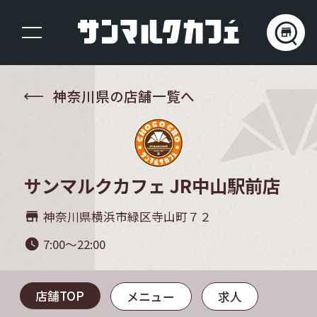
神奈川県の店舗一覧へ
サンマルクカフェ JR中山駅前店
神奈川県横浜市緑区寺山町７２
store_mall_directory
7:00～22:00
watch_later
店舗TOP
メニュー
求人