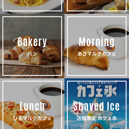
Bakery
Morning
パン
あさマルクカフェ
Lunch
Shaved Ice
ひるマルクカフェ
店舗限定 カフェ氷