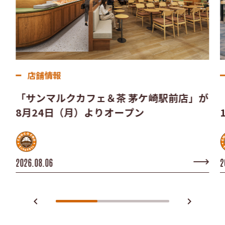
店舗情報
「サンマルクカフェ＆茶 茅ケ崎駅前店」が
8月24日（月）よりオープン
2026.08.06
2
navigate_before
navigate_next