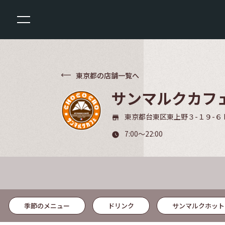
東京都の店舗一覧へ
サンマルクカフェ E
東京都台東区東上野３-１９-６ E
store_mall_directory
7:00～22:00
watch_later
季節のメニュー
ドリンク
サンマルクホット