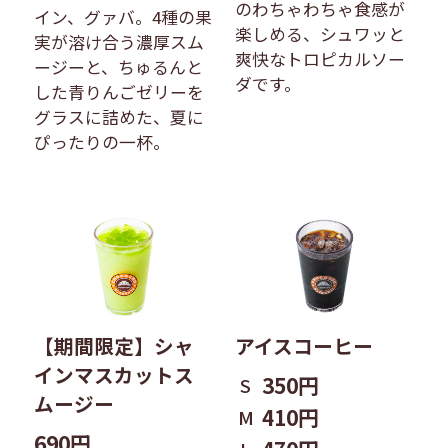
のわちゃわちゃ食感が
イン、グァバ。4種の果
楽しめる、シュワッと
実が溶け合う濃厚スム
爽快なトロピカルソー
ージーと、ちゅるんと
ダです。
した青りんごゼリーを
グラスに詰めた、夏に
ぴったりの一杯。
【期間限定】シャ
アイスコーヒー
インマスカットス
350円
S
ムージー
410円
M
690円