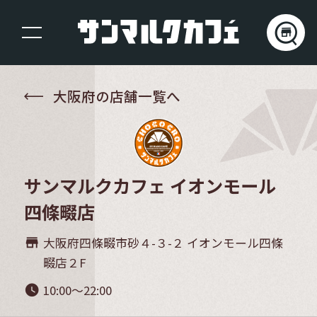
大阪府の店舗一覧へ
サンマルクカフェ イオンモール
四條畷店
大阪府四條畷市砂４-３-２ イオンモール四條
store_mall_directory
畷店２F
10:00～22:00
watch_later