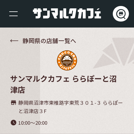
静岡県の店舗一覧へ
サンマルクカフェ ららぽーと沼
津店
静岡県沼津市東椎路字東荒３０１-３ ららぽー
store_mall_directory
と沼津店３F
10:00～20:00
watch_later