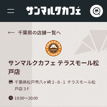
千葉県の店舗一覧へ
サンマルクカフェ テラスモール松
戸店
千葉県松戸市八ヶ崎２-８-１ テラスモール松
store_mall_directory
戸店３F
10:00～20:00
watch_later