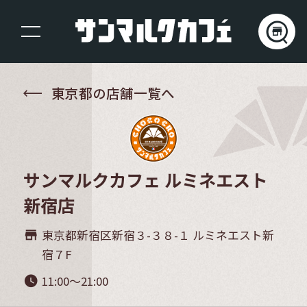
東京都の店舗一覧へ
サンマルクカフェ ルミネエスト
新宿店
東京都新宿区新宿３-３８-１ ルミネエスト新
store_mall_directory
宿７F
11:00～21:00
watch_later