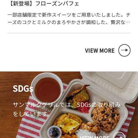
【新登場】フローズンパフェ
一部店舗限定で新作スイーツをご用意いたしました。チ
ーズのコクとミルクのまろやかさが調和した、贅沢な味
わいが広がる一品です。口に入れた瞬間に感じるなめら
かさと、心地よい口どけが特長で、軽やかな食感をお
楽…
VIEW MORE
SDGs
サンマルクグリルでは、SDGsの取り組み
をしています。