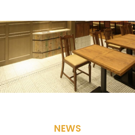
N
E
W
S