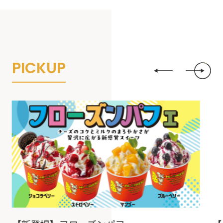
P
I
C
K
U
P