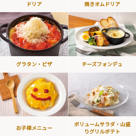
ドリア
焼きオムドリア
グラタン・ピザ
チーズフォンデュ
ボリュームサラダ・山盛
お子様メニュー
りグリルポテト