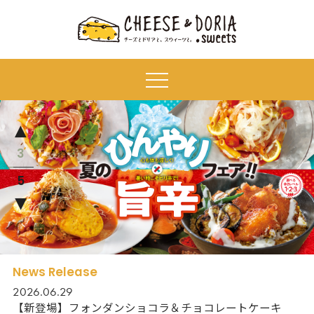
3
4
5
2
1
News Release
2026.06.29
【新登場】フォンダンショコラ＆チョコレートケーキ