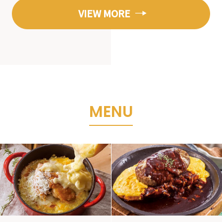
VIEW MORE
M
E
N
U