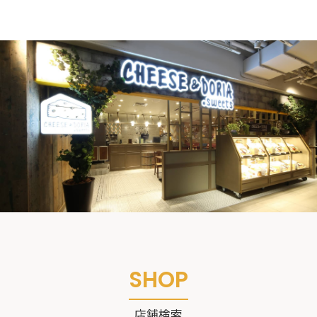
S
H
O
P
店
舗
検
索