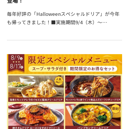
登場！
毎年好評の「Halloweenスペシャルドリア」が今年
も帰ってきました！■実施期間9/4（木）～
10/31（金）■実施店舗チーズ＆ドリア全店神戸元町
ドリアUCW店神戸元町ドリアイオンモール岡山店
（モン…