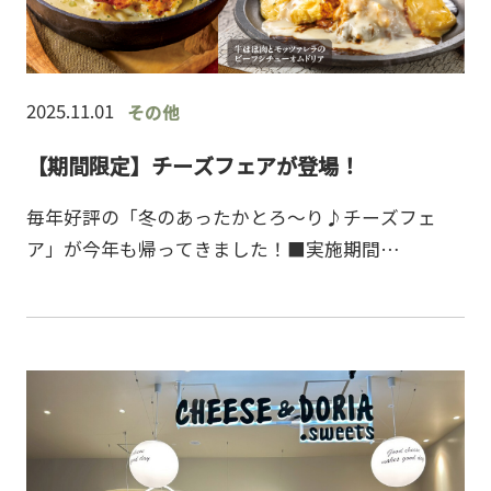
2025.11.01
その他
【期間限定】チーズフェアが登場！
毎年好評の「冬のあったかとろ～り♪チーズフェ
ア」が今年も帰ってきました！■実施期間
11/1（土）～2/25（水）■実施店舗チーズ＆ドリア
全店※ららぽーとTOKYO-BAY店を除く■メニュー・
チキンと冬…