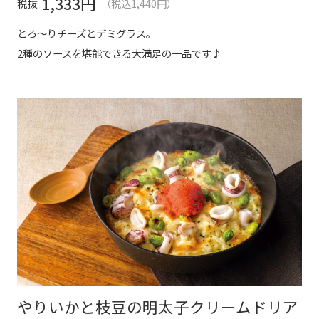
1,333
円
税抜
（税込1,440円）
とろ～りチーズとデミグラス。
2種のソースを堪能できる大満足の一品です♪
やりいかと枝豆の明太子クリームドリア