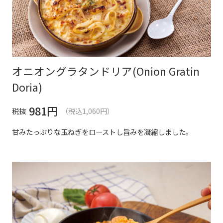
オニオングラタンドリア(Onion Gratin
Doria)
981
円
税抜
（税込1,060円）
甘みたっぷりな玉ねぎをローストし旨みを凝縮しました。