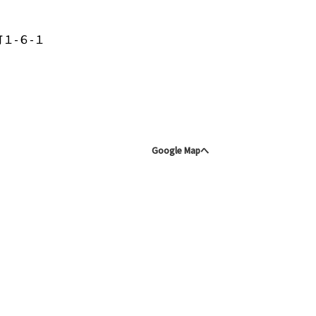
１-６-１
Google Mapへ