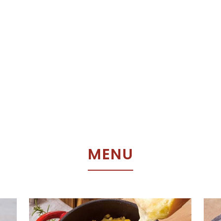
M
E
N
U