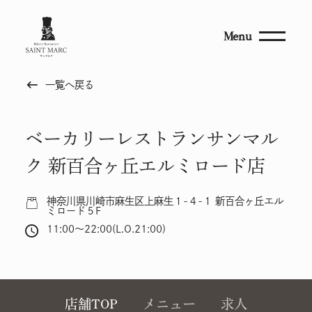
Menu
keyboard_backspace
一覧へ戻る
ベーカリーレストランサンマル
ク 新百合ヶ丘エルミロード店
神奈川県川崎市麻生区上麻生１-４-１ 新百合ヶ丘エル
ミロード５F
11:00～22:00(L.O.21:00)
店舗TOP
メニュー
求人