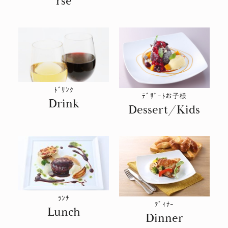
rse
ﾄﾞﾘﾝｸ
ﾃﾞｻﾞｰﾄお子様
Drink
Dessert/Kids
ﾗﾝﾁ
ﾃﾞｨﾅｰ
Lunch
Dinner