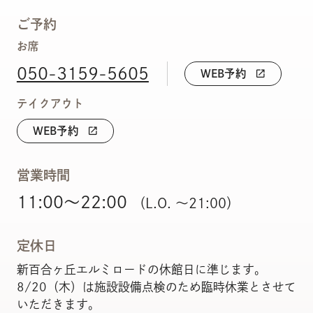
ご予約
お席
050-3159-5605
WEB予約
open_in_new
テイクアウト
WEB予約
open_in_new
営業時間
11:00～22:00
（L.O. ～21:00）
定休日
新百合ヶ丘エルミロードの休館日に準じます。
8/20（木）は施設設備点検のため臨時休業とさせて
いただきます。