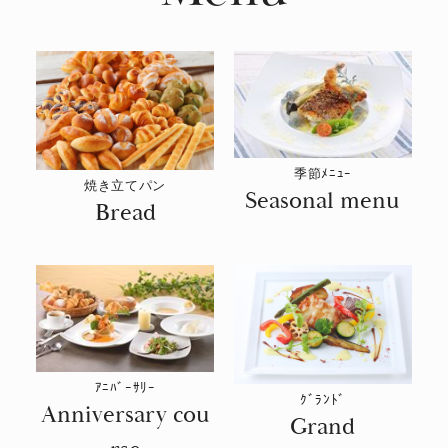
お知らせ
企業情報
採用情報
季節ﾒﾆｭｰ
焼き立てパン
Seasonal menu
Bread
店舗検索
ｱﾆﾊﾞｰｻﾘｰ
ｸﾞﾗﾝﾄﾞ
Anniversary cou
Grand