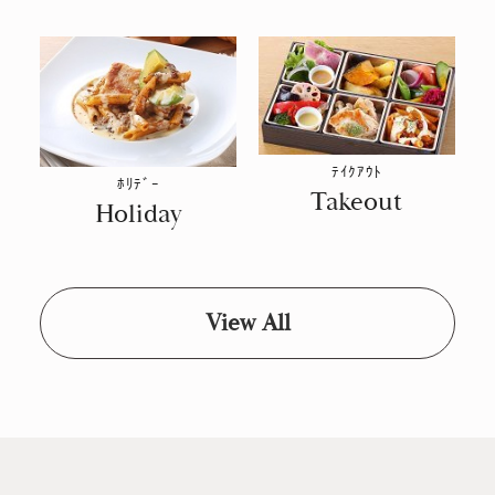
ﾃｲｸｱｳﾄ
ﾎﾘﾃﾞｰ
Takeout
Holiday
View All