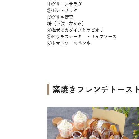
①グリーンサラダ
②ポテトサラダ
③グリル野菜
枡（下段 左から）
④海老のカダイフとラビオリ
⑤ヒウチステーキ トリュフソース
⑥トマトソースペンネ
窯焼きフレンチトース