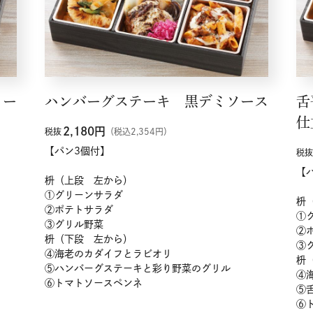
リー
ハンバーグステーキ 黒デミソース
舌
仕
2,180
円
税抜
（税込2,354円）
【パン3個付】
税抜
【
枡（上段 左から）
①グリーンサラダ
枡
②ポテトサラダ
①
③グリル野菜
②
枡（下段 左から）
③
④海老のカダイフとラビオリ
枡
⑤ハンバーグステーキと彩り野菜のグリル
④
⑥トマトソースペンネ
⑤
⑥