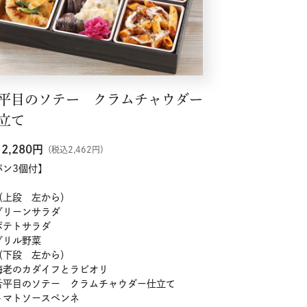
平目のソテー クラムチャウダー
立て
2,280
円
（税込2,462円）
パン3個付】
（上段 左から）
グリーンサラダ
ポテトサラダ
グリル野菜
（下段 左から）
海老のカダイフとラビオリ
舌平目のソテー クラムチャウダー仕立て
トマトソースペンネ