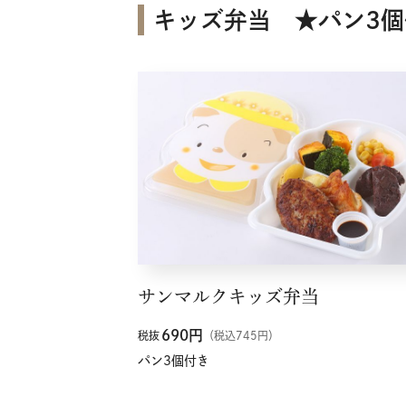
キッズ弁当 ★パン3個
サンマルクキッズ弁当
690
円
税抜
（税込745円）
パン3個付き