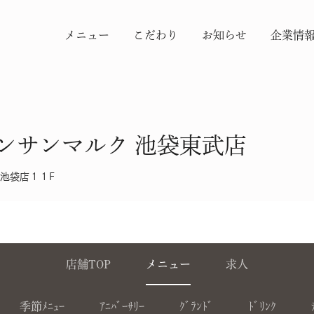
メニュー
こだわり
お知らせ
企業情
ンサンマルク 池袋東武店
店池袋店１１F
店舗TOP
メニュー
求人
季節ﾒﾆｭｰ
ｱﾆﾊﾞｰｻﾘｰ
ｸﾞﾗﾝﾄﾞ
ﾄﾞﾘﾝｸ