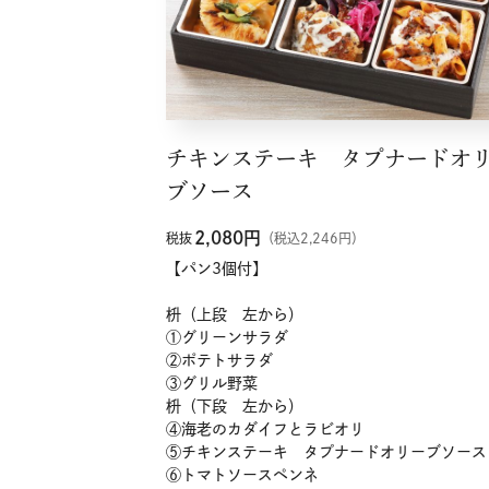
チキンステーキ タプナードオ
ブソース
2,080
円
税抜
（税込2,246円）
【パン3個付】
枡（上段 左から）
①グリーンサラダ
②ポテトサラダ
③グリル野菜
枡（下段 左から）
④海老のカダイフとラビオリ
⑤チキンステーキ タプナードオリーブソース
⑥トマトソースペンネ