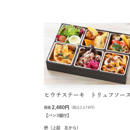
ヒウチステーキ トリュフソー
2,480
円
税抜
（税込2,678円）
【パン3個付】
枡（上段 左から）