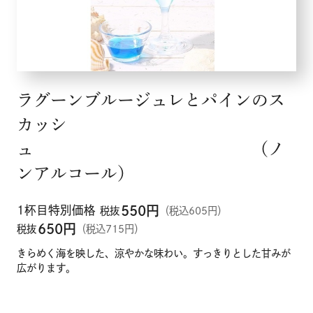
ラグーンブルージュレとパインのス
カッシ
ュ （ノ
ンアルコール）
1杯目特別価格
550
円
税抜
（税込605円）
650
円
税抜
（税込715円）
きらめく海を映した、涼やかな味わい。すっきりとした甘みが
広がります。