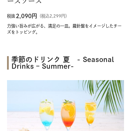
ーズソース
2,090
円
税抜
（税込2,299円）
力強い旨みが広がる、満足の一皿。羅針盤をイメージしたチー
ズをトッピング。
季節のドリンク 夏 - Seasonal
Drinks – Summer-
メニュー