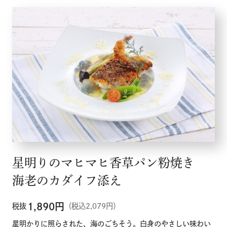
星明りのマヒマヒ香草パン粉焼き
海老のカダイフ添え
1,890
円
税抜
（税込2,079円）
星明かりに照らされた、海のごちそう。白身のやさしい味わい