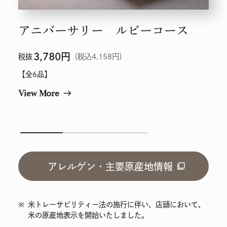
アニバーサリー ルビーコース
3,780
円
税抜
（税込4,158円）
【全6品】
View More
east
アレルゲン・主要原産地情報
※
米トレーサビリティー法の施行に伴い、店頭において、
米の原産地表示を開始いたしました。