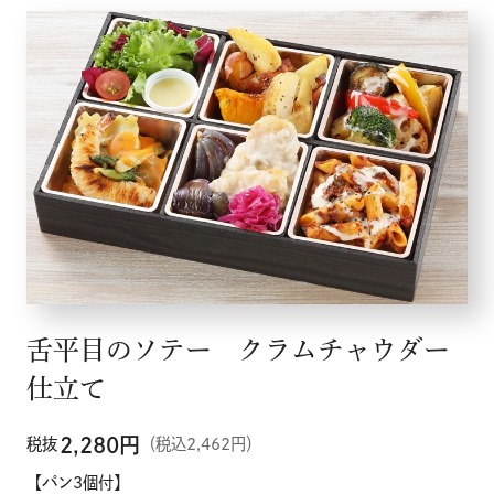
舌平目のソテー クラムチャウダー
仕立て
2,280
円
税抜
（税込2,462円）
【パン3個付】