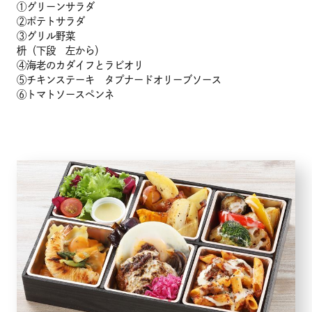
①グリーンサラダ
②ポテトサラダ
③グリル野菜
枡（下段 左から）
④海老のカダイフとラビオリ
⑤チキンステーキ タプナードオリーブソース
⑥トマトソースペンネ