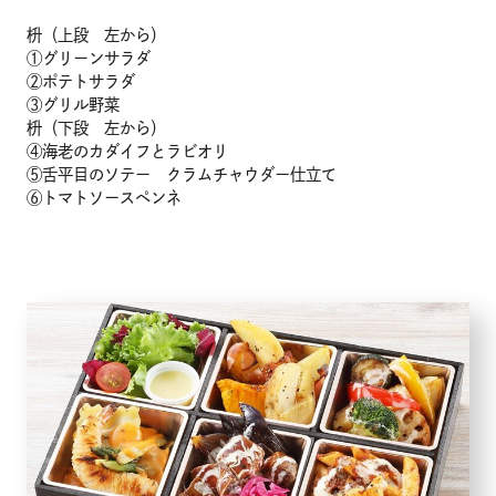
枡（上段 左から）
メニュー
①グリーンサラダ
②ポテトサラダ
③グリル野菜
こだわり
枡（下段 左から）
④海老のカダイフとラビオリ
⑤舌平目のソテー クラムチャウダー仕立て
お知らせ
⑥トマトソースペンネ
企業情報
採用情報
店舗検索