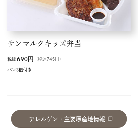
サンマルクキッズ弁当
690
円
税抜
（税込745円）
パン3個付き
アレルゲン・主要原産地情報