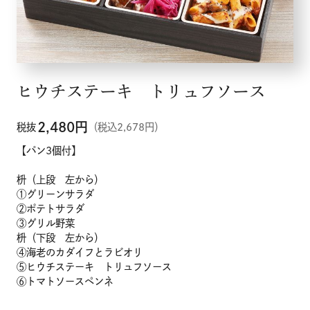
ヒウチステーキ トリュフソース
2,480
円
税抜
（税込2,678円）
【パン3個付】
枡（上段 左から）
①グリーンサラダ
②ポテトサラダ
③グリル野菜
枡（下段 左から）
④海老のカダイフとラビオリ
⑤ヒウチステーキ トリュフソース
⑥トマトソースペンネ