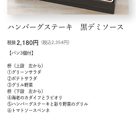
ハンバーグステーキ 黒デミソース
2,180
円
税抜
（税込2,354円）
【パン3個付】
枡（上段 左から）
①グリーンサラダ
②ポテトサラダ
③グリル野菜
枡（下段 左から）
④海老のカダイフとラビオリ
⑤ハンバーグステーキと彩り野菜のグリル
⑥トマトソースペンネ