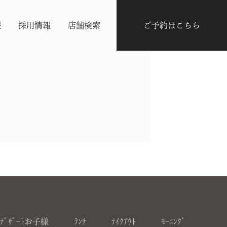
報
採用情報
店舗検索
ご予約はこちら
ﾃﾞｻﾞｰﾄお子様
ﾗﾝﾁ
ﾃｲｸｱｳﾄ
ﾓｰﾆﾝｸﾞ