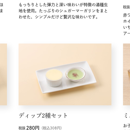
ほ
もっちりとした弾力と深い味わいが特徴の湯種生
税抜
ま
地を使用。たっぷりのシュガーマーガリンをまと
赤
わせた、シンプルだけど贅沢な味わいです。
ホ
い
ア
ディップ2種セット
ミ
お
280
円
税抜
（税込308円）