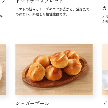
ブ
トマトチーズブレッド
カ
トマトの旨みとチーズのコクが広がる、焼きたて
の味わい。料理とも相性抜群です。
や
オ
か
シュガーブール
デ