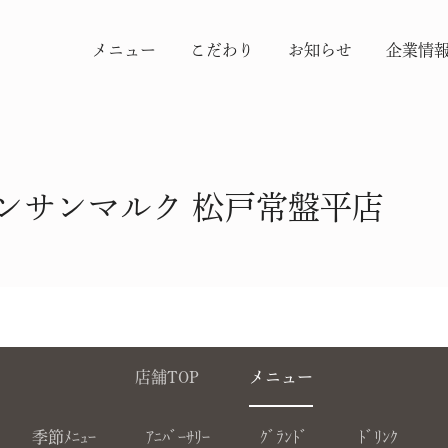
メニュー
こだわり
お知らせ
企業情
ンサンマルク 松戸常盤平店
店舗TOP
メニュー
季節ﾒﾆｭｰ
ｱﾆﾊﾞｰｻﾘｰ
ｸﾞﾗﾝﾄﾞ
ﾄﾞﾘﾝｸ