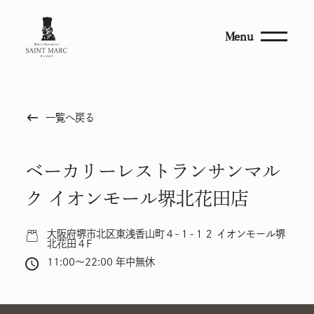
Menu
keyboard_backspace
一覧へ戻る
ベーカリーレストランサンマル
ク イオンモール堺北花田店
大阪府堺市北区東浅香山町４-１-１２ イオンモール堺
北花田４F
11:00～22:00 年中無休