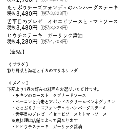
たっぷりチーズフォンデュのハンバーグステーキ
3,480
円
税抜
（税込3,828円）
舌平目のブレゼ イセエビソースとトマトソース
3,480
円
税抜
（税込3,828円）
ヒウチステーキ ガーリック醤油
4,280
円
税抜
（税込4,708円）
【全5品】
《 サラダ 》
彩り野菜と海老とイカのマリネサラダ
メニュー
《 メイン 》
下記より1品お好みの料理をお選びいただけます。
・チキンのロースト タプナードソース
こだわり
・ベーコンと海老とアボカドのクリームペンネグラタン
・たっぷりチーズフォンデュのハンバーグステーキ
・舌平目のブレゼ イセエビソースとトマトソース
お知らせ
※魚料理は店舗によって異なります
・ヒヒウチステーキ ガーリック醤油