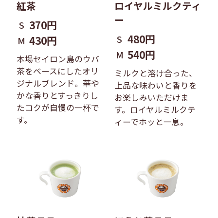
紅茶
ロイヤルミルクティ
ー
370円
S
480円
S
430円
M
540円
M
本場セイロン島のウバ
茶をベースにしたオリ
ミルクと溶け合った、
ジナルブレンド。華や
上品な味わいと香りを
かな香りとすっきりし
お楽しみいただけま
たコクが自慢の一杯で
す。ロイヤルミルクテ
す。
ィーでホッと一息。