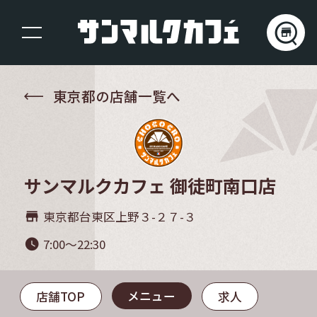
東京都の店舗一覧へ
サンマルクカフェ 御徒町南口店
東京都台東区上野３-２７-３
store_mall_directory
7:00～22:30
watch_later
メニュー
店舗TOP
求人