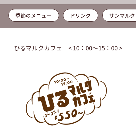
季節のメニュー
ドリンク
サンマルク
ひるマルクカフェ < 10：00～15：00 >