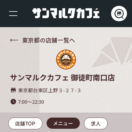
東京都の店舗一覧へ
サンマルクカフェ 御徒町南口店
東京都台東区上野３-２７-３
store_mall_directory
7:00～22:30
watch_later
メニュー
店舗TOP
求人