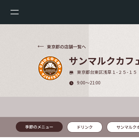
東京都の店舗一覧へ
サンマルクカフェ
東京都台東区浅草１-２５-１５
store_mall_directory
9:00～21:00
watch_later
季節のメニュー
ドリンク
サンマルク