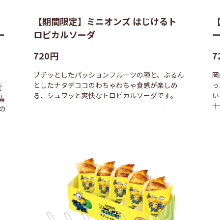
【期間限定】ミニオンズ はじけるト
ー
ロピカルソーダ
720円
7
プチッとしたパッションフルーツの種と、ぷるん
岡
としたナタデココのわちゃわちゃ食感が楽しめ
っ
実
る、シュワッと爽快なトロピカルソーダです。
い
青
十
の