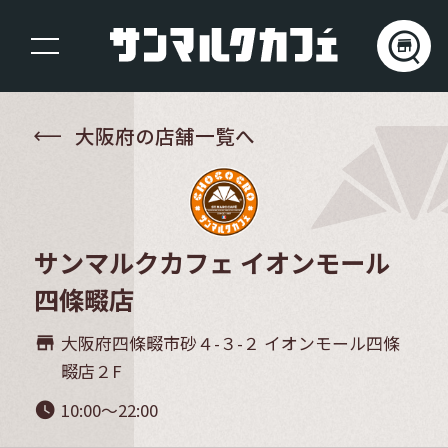
大阪府の店舗一覧へ
サンマルクカフェ イオンモール
四條畷店
大阪府四條畷市砂４-３-２ イオンモール四條
store_mall_directory
畷店２F
10:00～22:00
watch_later