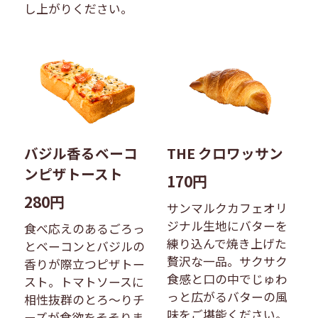
し上がりください。
バジル香るベーコ
THE クロワッサン
ンピザトースト
170円
280円
サンマルクカフェオリ
ジナル生地にバターを
食べ応えのあるごろっ
練り込んで焼き上げた
とベーコンとバジルの
贅沢な一品。​サクサク
香りが際立つピザトー
食感と口の中でじゅわ
スト。トマトソースに
っと広がるバターの風
相性抜群のとろ〜りチ
味をご堪能ください。
ーズが食欲をそそりま