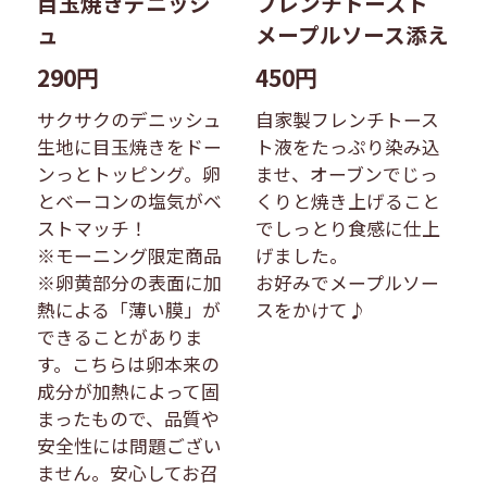
目玉焼きデニッシ
フレンチトースト
ュ
メープルソース添え
290円
450円
サクサクのデニッシュ
自家製フレンチトース
生地に目玉焼きをドー
ト液をたっぷり染み込
ンっとトッピング。卵
ませ、オーブンでじっ
とベーコンの塩気がベ
くりと焼き上げること
ストマッチ！
でしっとり食感に仕上
※モーニング限定商品
げました。
※卵黄部分の表面に加
お好みでメープルソー
熱による「薄い膜」が
スをかけて♪
できることがありま
す。こちらは卵本来の
成分が加熱によって固
まったもので、品質や
安全性には問題ござい
ません。安心してお召