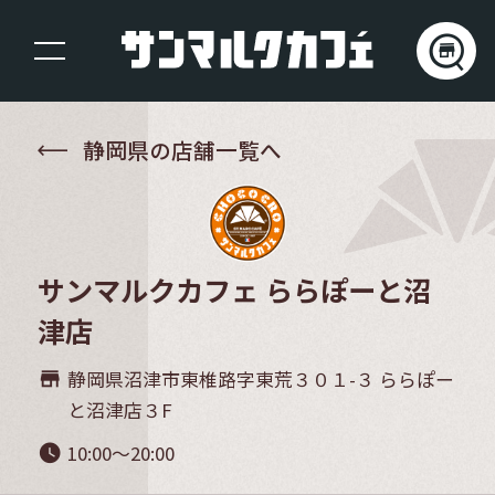
静岡県の店舗一覧へ
サンマルクカフェ ららぽーと沼
津店
静岡県沼津市東椎路字東荒３０１-３ ららぽー
store_mall_directory
と沼津店３F
10:00～20:00
watch_later