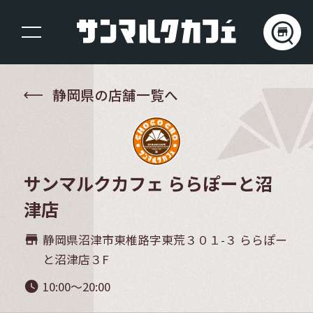
静岡県の店舗一覧へ
サンマルクカフェ ららぽーと沼
津店
静岡県沼津市東椎路字東荒３０１-３ ららぽー
store_mall_directory
と沼津店３F
10:00～20:00
watch_later