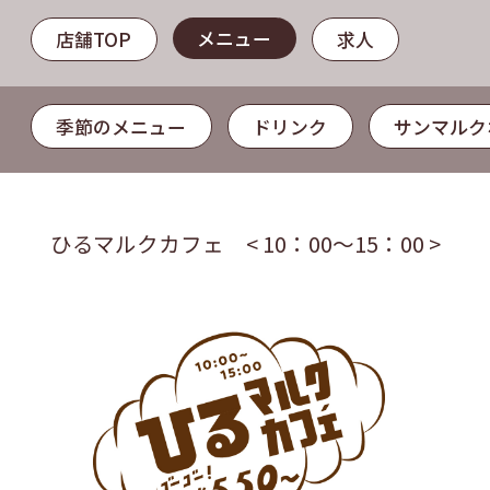
メニュー
店舗TOP
求人
季節のメニュー
ドリンク
サンマルク
ひるマルクカフェ < 10：00～15：00 >