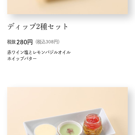
ディップ2種セット
280
円
税抜
（税込308円）
赤ワイン塩とレモンバジルオイル
ホイップバター