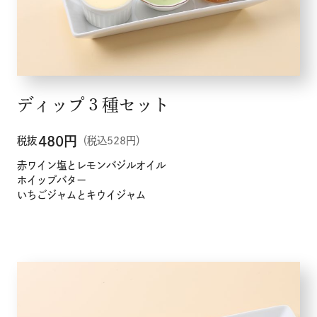
ディップ３種セット
480
円
税抜
（税込528円）
赤ワイン塩とレモンバジルオイル
ホイップバター
いちごジャムとキウイジャム