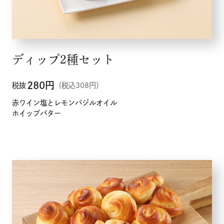
ディップ2種セット
280
円
税抜
（税込308円）
赤ワイン塩とレモンバジルオイル
ホイップバター