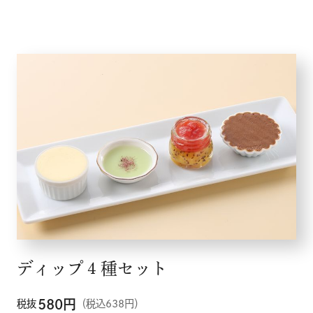
ディップ４種セット
580
円
税抜
（税込638円）