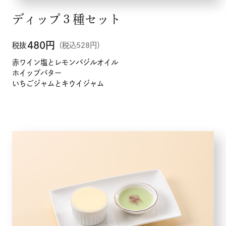
ディップ３種セット
480
円
税抜
（税込528円）
赤ワイン塩とレモンバジルオイル
ホイップバター
いちごジャムとキウイジャム