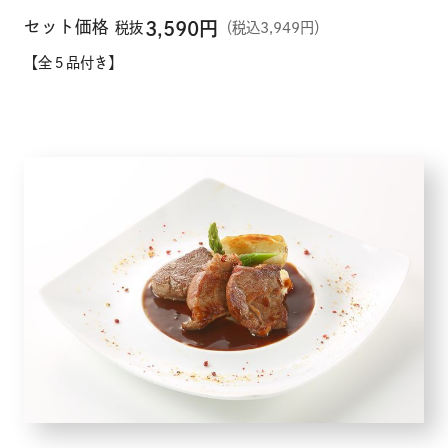
セット価格
3,590
円
税抜
（税込3,949円）
【全５品付き】