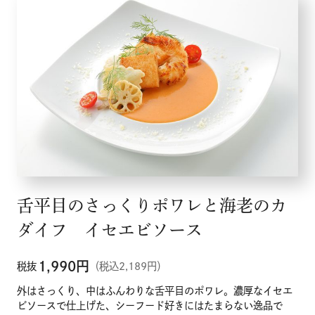
舌平目のさっくりポワレと海老のカ
ダイフ イセエビソース
1,990
円
税抜
（税込2,189円）
外はさっくり、中はふんわりな舌平目のポワレ。濃厚なイセエ
ビソースで仕上げた、シーフード好きにはたまらない逸品で