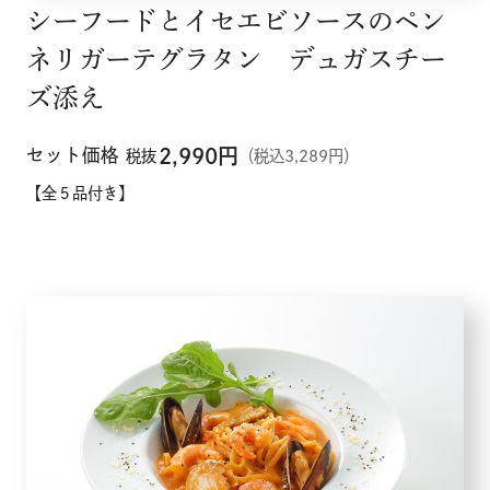
シーフードとイセエビソースのペン
ネリガーテグラタン デュガスチー
ズ添え
セット価格
2,990
円
税抜
（税込3,289円）
【全５品付き】