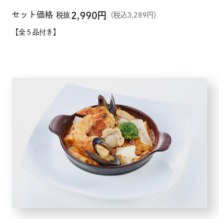
セット価格
2,990
円
税抜
（税込3,289円）
【全５品付き】