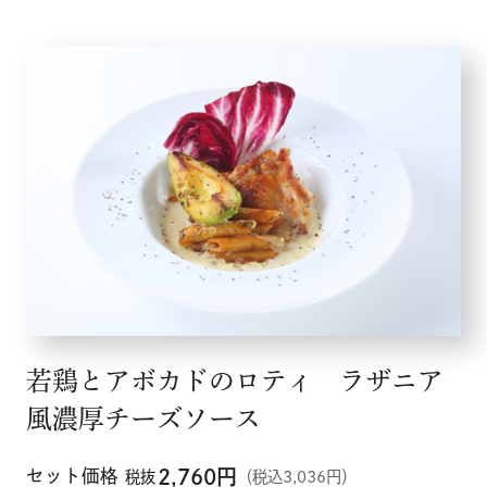
企業情報
採用情報
店舗検索
若鶏とアボカドのロティ ラザニア
風濃厚チーズソース
セット価格
2,760
円
税抜
（税込3,036円）