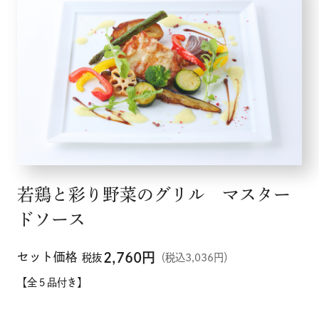
若鶏と彩り野菜のグリル マスター
メニュー
ドソース
こだわり
セット価格
2,760
円
税抜
（税込3,036円）
【全５品付き】
お知らせ