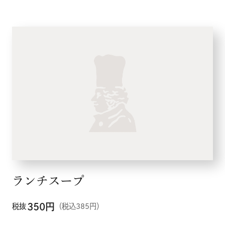
ランチスープ
350
円
税抜
（税込385円）