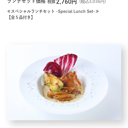
ランチセット価格
2,760
円
税抜
（税込3,036円）
≪スペシャルランチセット -Special Lunch Set-≫
【全５品付き】