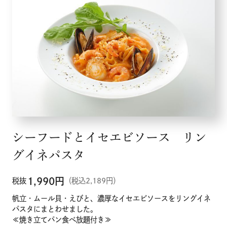
シーフードとイセエビソース リン
グイネパスタ
1,990
円
税抜
（税込2,189円）
帆立・ムール貝・えびと、濃厚なイセエビソースをリングイネ
パスタにまとわせました。
≪焼き立てパン食べ放題付き≫