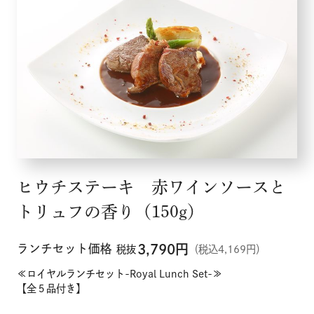
ヒウチステーキ 赤ワインソースと
トリュフの香り（150g）
ランチセット価格
3,790
円
税抜
（税込4,169円）
≪ロイヤルランチセット-Royal Lunch Set-≫
【全５品付き】