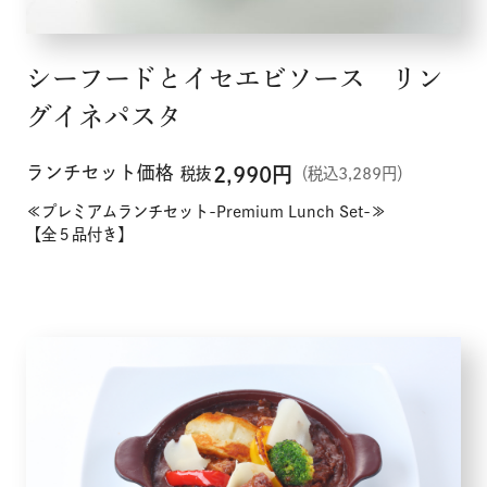
シーフードとイセエビソース リン
グイネパスタ
ランチセット価格
2,990
円
税抜
（税込3,289円）
≪プレミアムランチセット-Premium Lunch Set-≫
【全５品付き】