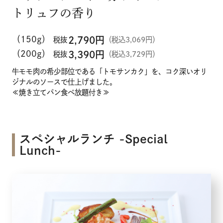
トリュフの香り
（150g）
2,790
円
税抜
（税込3,069円）
（200g）
3,390
円
税抜
（税込3,729円）
牛モモ肉の希少部位である「トモサンカク」を、コク深いオリ
ジナルのソースで仕上げました。
≪焼き立てパン食べ放題付き≫
スペシャルランチ -Special
Lunch-