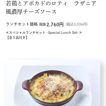
若鶏とアボカドのロティ ラザニア
風濃厚チーズソース
ランチセット価格
2,760
円
税抜
（税込3,036円）
≪スペシャルランチセット -Special Lunch Set-≫
【全５品付き】