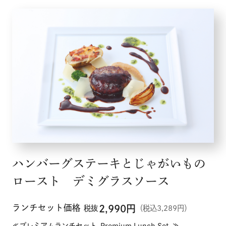
企業情報
採用情報
店舗検索
ハンバーグステーキとじゃがいもの
ロースト デミグラスソース
ランチセット価格
2,990
円
税抜
（税込3,289円）
≪プレミアムランチセット-Premium Lunch Set-≫