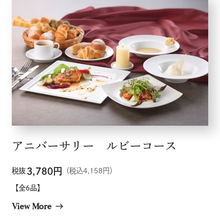
アニバーサリー ルビーコース
3,780
円
税抜
（税込4,158円）
【全6品】
View More
east