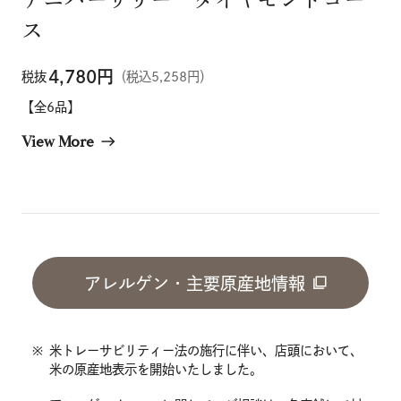
ス
4,780
円
税抜
（税込5,258円）
【全6品】
View More
east
アレルゲン・主要原産地情報
※
米トレーサビリティー法の施行に伴い、店頭において、
米の原産地表示を開始いたしました。