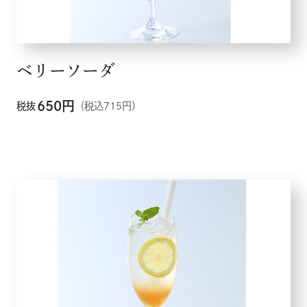
ベリーソーダ
650
円
税抜
（税込715円）