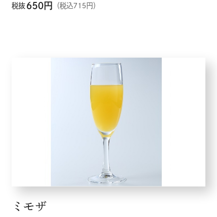
650
円
税抜
（税込715円）
ミモザ