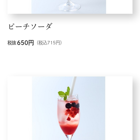
ピーチソーダ
650
円
税抜
（税込715円）