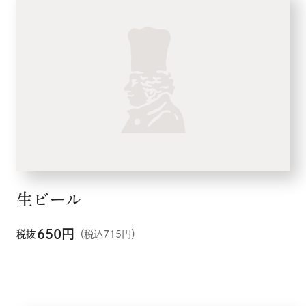
生ビール
650
円
税抜
（税込715円）