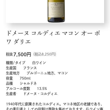
ドメーヌ コルディエ マコン オー ボ
ワ ダリエ
7,500
円
税抜
（税込8,250円）
種類/タイプ 白ワイン
生産国 フランス
生産地方 ブルゴーニュ地方、マコン
容量 750ml
品種 シャルドネ
アルコール度数 13.5%
生産者 ドメーヌ・コルディエ
1940年代に創業されたコルディエ。マコネ地区の老舗であり、
その牽引者と しての役割は尊敬を集めております。仏ワイン専