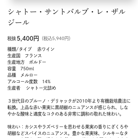
シャトー・サントバルブ・レ・ザル
ジール
5,400
円
税抜
（税込5,940円）
種類/タイプ 赤ワイン
生産国 フランス
生産地方 ボルドー
容量 750ml
品種 メルロー
アルコール度数 14%
生産者 シャトー元詰め
３世代目のブルーノ・デリャックが2010年より有機栽培農法に
転換。上品な赤い果実に黒胡椒のニュアンスが感じられ、しな
やかな酸味と適度なコクのある非常に調和の取れた味わい。
味わい：カシスやラズベリーを思わせる果実の香りにざくろや
胡椒などスパイスのニュアンス。豊かな果実味、シルキーなタ