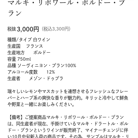
マルキ・リボワール・ボルドー・ブ
ラン
3,000
円
税抜
（税込3,300円）
種類/タイプ 白ワイン
生産国 フランス
生産地方 ボルドー
容量 750ml
品種 ソーヴィニヨン・ブラン100%
アルコール度数 12%
生産者 メゾン・ドゥブラ
瑞々しいレモンやマスカットを連想させるフレッシュなフレー
バーとハーブ系の爽快な香りが魅力的。キリッと冷やして鮮魚
や野菜と一緒にお楽しみください。
【備考】ご提案商品マルキ・リボワール・ボルドー・ブラン
は、同生産者が現在、手掛けているマルキ・ドラートル・ボル
ドー・ブランというワインが販売終了、マイナーチェンジに伴
い10月中旬新入荷の商品です。その為、サンプルはマルキ・リ