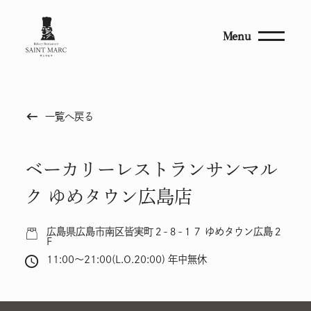
Menu
keyboard_backspace
一覧へ戻る
ベーカリーレストランサンマル
ク ゆめタウン広島店
広島県広島市南区皆実町２-８-１７ ゆめタウン広島２
F
11:00～21:00(L.O.20:00) 年中無休