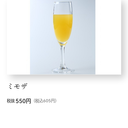
ミモザ
550
円
税抜
（税込605円）