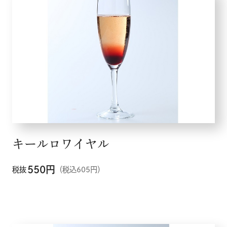
キールロワイヤル
550
円
税抜
（税込605円）