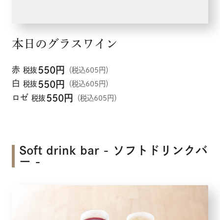
本日のグラスワイン
赤
550
円
税抜
（税込605円）
白
550
円
税抜
（税込605円）
ロゼ
550
円
税抜
（税込605円）
Soft drink bar - ソフトドリンクバ
ー -