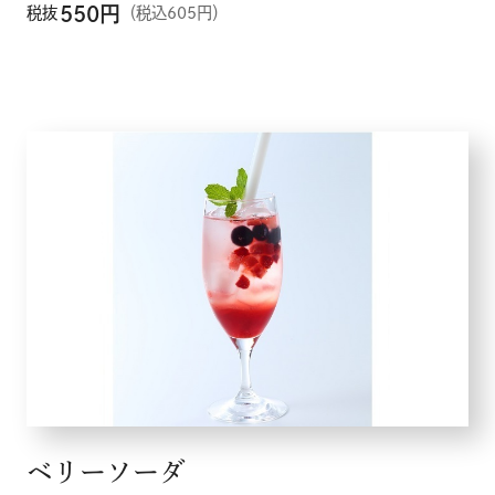
550
円
税抜
（税込605円）
ベリーソーダ