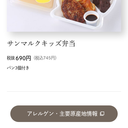
サンマルクキッズ弁当
690
円
税抜
（税込745円）
パン3個付き
アレルゲン・主要原産地情報