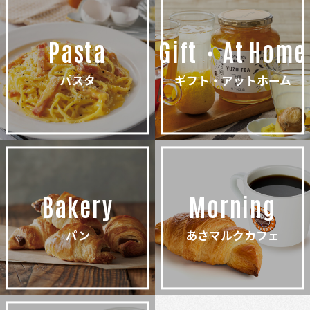
Pasta
Gift・At Home
パスタ
ギフト・アットホーム
Bakery
Morning
パン
あさマルクカフェ