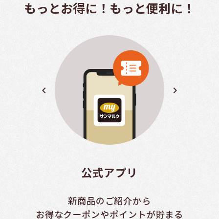
もっとお得に！もっと便利に！
navigate_before
navigate_next
公式アプリ
新商品のご紹介から
お得なクーポンやポイントが貯まる