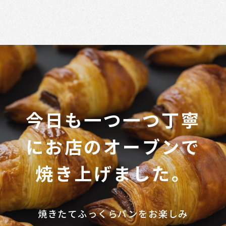
今
日
も
一
つ
一
つ
丁
寧
に
お
店
の
オ
ー
ブ
ン
で
焼
き
上
げ
ま
し
た
。
焼きたてふっくらパンをお楽しみ