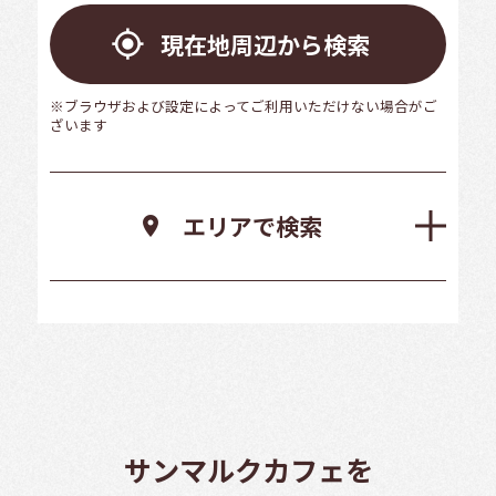
gps_fixed
現在地周辺から検索
※ブラウザおよび設定によってご利用いただけない場合がご
ざいます
エリアで検索
location_on
北海道
宮城県
福島県
群馬県
東京都
富山県
岐阜県
三重県
大阪府
和歌山県
岡山県
徳島県
高知県
長崎県
宮崎県
青森県
秋田県
茨城県
埼玉県
神奈川県
福井県
静岡県
滋賀県
兵庫県
鳥取県
広島県
香川県
福岡県
熊本県
鹿児島県
岩手県
山形県
栃木県
千葉県
新潟県
山梨県
愛知県
京都府
奈良県
島根県
山口県
愛媛県
佐賀県
大分県
沖縄県
keyboard_arrow_right
keyboard_arrow_right
keyboard_arrow_right
keyboard_arrow_right
keyboard_arrow_right
keyboard_arrow_right
keyboard_arrow_right
keyboard_arrow_right
keyboard_arrow_right
keyboard_arrow_right
keyboard_arrow_right
keyboard_arrow_right
keyboard_arrow_right
keyboard_arrow_right
keyboard_arrow_right
keyboard_arrow_right
keyboard_arrow_right
keyboard_arrow_right
keyboard_arrow_right
keyboard_arrow_right
keyboard_arrow_right
keyboard_arrow_right
keyboard_arrow_right
keyboard_arrow_right
keyboard_arrow_right
keyboard_arrow_right
keyboard_arrow_right
keyboard_arrow_right
keyboard_arrow_right
keyboard_arrow_right
keyboard_arrow_right
keyboard_arrow_right
keyboard_arrow_right
keyboard_arrow_right
keyboard_arrow_right
keyboard_arrow_right
keyboard_arrow_right
keyboard_arrow_right
keyboard_arrow_right
keyboard_arrow_right
keyboard_arrow_right
keyboard_arrow_right
keyboard_arrow_right
keyboard_arrow_right
keyboard_arrow_right
サンマルクカフェを