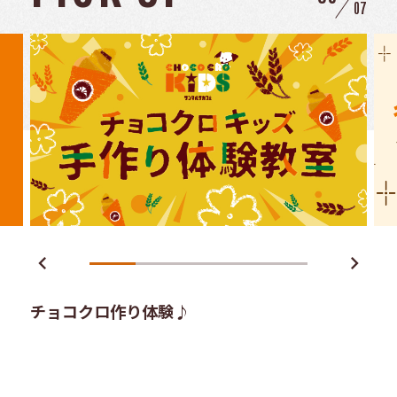
07
keyboard_arrow_left
keyboard_arrow_right
チョコクロ作り体験♪