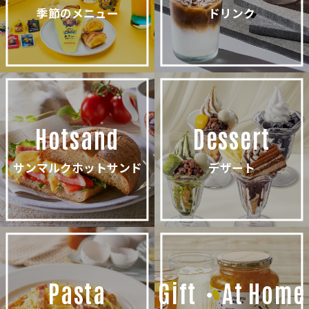
季節のメニュー
ドリンク
Hotsand
Dessert
サンマルクホットサンド
デザート
Pasta
Gift・At Home