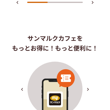
navigate_before
navigate_next
サンマルクカフェを
もっとお得に！もっと便利に！
navigate_before
navigate_next