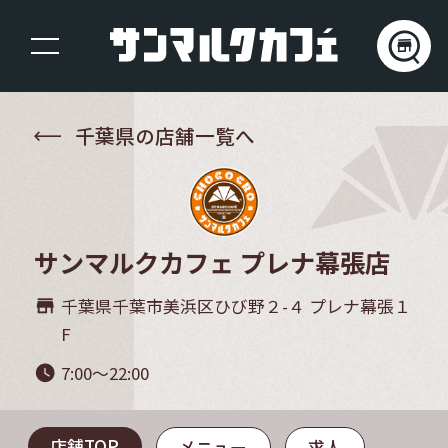
千葉県の店舗一覧へ
サンマルクカフェ プレナ幕張店
千葉県千葉市美浜区ひび野２-４ プレナ幕張１
store_mall_directory
F
7:00～22:00
watch_later
店舗TOP
メニュー
求人