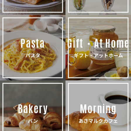
Pasta
Gift・At Home
パスタ
ギフト・アットホーム
Bakery
Morning
パン
あさマルクカフェ