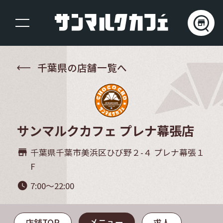
千葉県の店舗一覧へ
サンマルクカフェ プレナ幕張店
千葉県千葉市美浜区ひび野２-４ プレナ幕張１
store_mall_directory
F
7:00～22:00
watch_later
メニュー
店舗TOP
求人