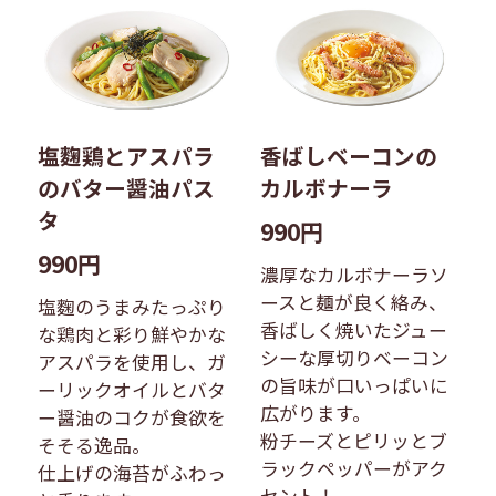
塩麴鶏とアスパラ
香ばしベーコンの
のバター醤油パス
カルボナーラ​
タ​
990円
990円
濃厚なカルボナーラソ
ースと麺が良く絡み、
塩麴のうまみたっぷり
香ばしく焼いたジュー
な鶏肉と彩り鮮やかな
シーな厚切りベーコン
アスパラを使用し、ガ
の旨味が口いっぱいに
ーリックオイルとバタ
広がります。​
ー醤油のコクが食欲を
粉チーズとピリッとブ
そそる逸品。
ラックペッパーがアク
仕上げの海苔がふわっ
セント！​