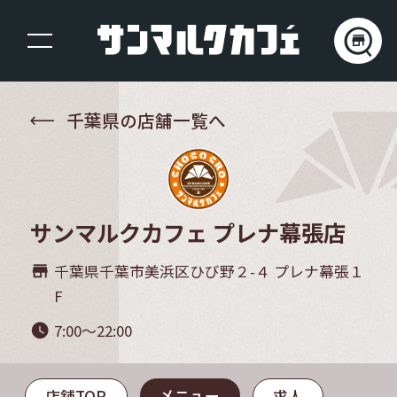
千葉県の店舗一覧へ
サンマルクカフェ プレナ幕張店
千葉県千葉市美浜区ひび野２-４ プレナ幕張１
store_mall_directory
F
7:00～22:00
watch_later
メニュー
店舗TOP
求人