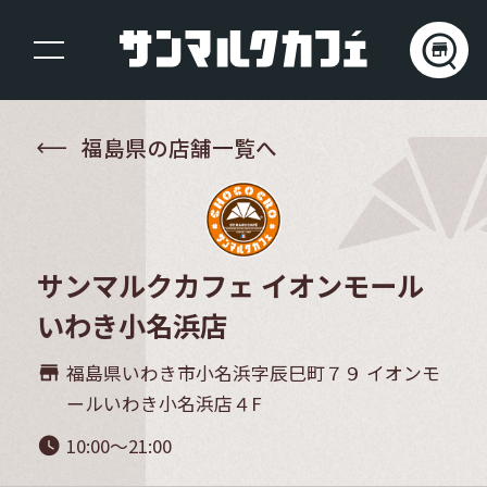
福島県の店舗一覧へ
サンマルクカフェ イオンモール
いわき小名浜店
福島県いわき市小名浜字辰巳町７９ イオンモ
store_mall_directory
ールいわき小名浜店４F
10:00～21:00
watch_later