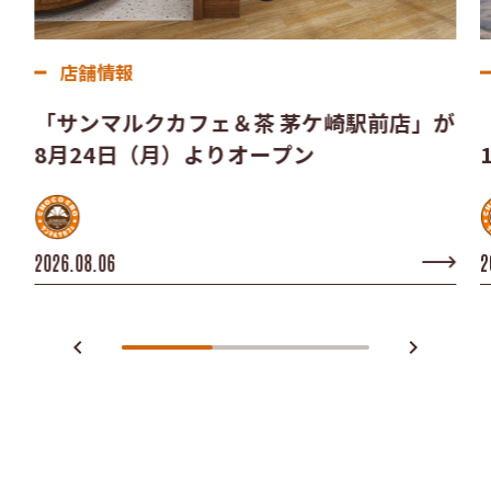
店舗情報
「サンマルクカフェ＆茶 茅ケ崎駅前店」が
8月24日（月）よりオープン
2026.08.06
2
navigate_before
navigate_next