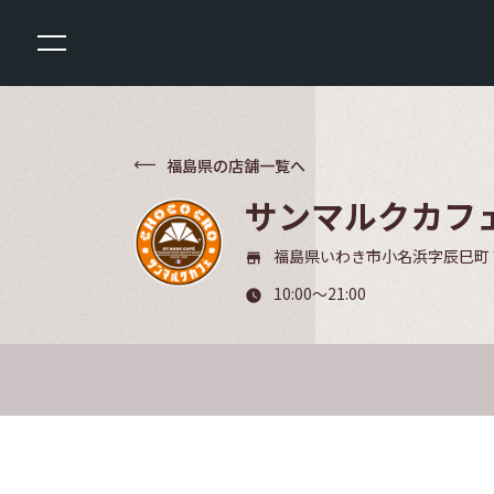
福島県の店舗一覧へ
サンマルクカフ
福島県いわき市小名浜字辰巳町
store_mall_directory
10:00～21:00
watch_later