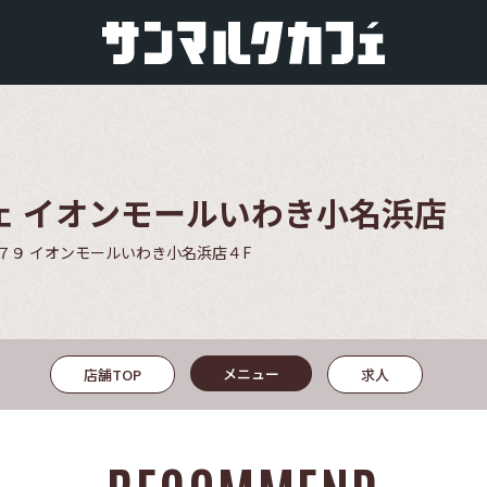
ェ イオンモールいわき小名浜店
７９ イオンモールいわき小名浜店４F
メニュー
店舗TOP
求人