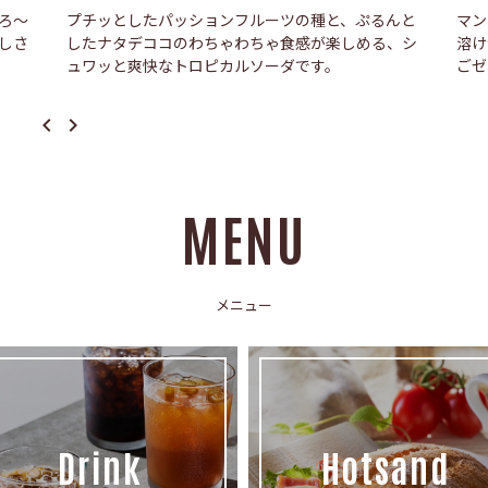
ろ〜
プチッとしたパッションフルーツの種と、ぷるんと
マン
しさ
したナタデココのわちゃわちゃ食感が楽しめる、シ
溶け
ュワッと爽快なトロピカルソーダです。
ごゼ
navigate_before
navigate_next
MENU
メニュー
Drink
Hotsand