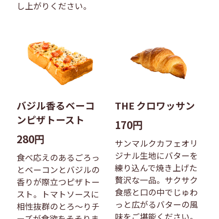
し上がりください。
バジル香るベーコ
THE クロワッサン
ンピザトースト
170円
280円
サンマルクカフェオリ
ジナル生地にバターを
食べ応えのあるごろっ
練り込んで焼き上げた
とベーコンとバジルの
贅沢な一品。​サクサク
香りが際立つピザトー
食感と口の中でじゅわ
スト。トマトソースに
っと広がるバターの風
相性抜群のとろ〜りチ
味をご堪能ください。
ーズが食欲をそそりま