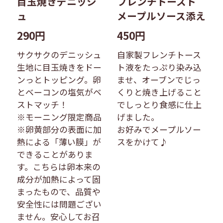
目玉焼きデニッシ
フレンチトースト
ュ
メープルソース添え
290円
450円
サクサクのデニッシュ
自家製フレンチトース
生地に目玉焼きをドー
ト液をたっぷり染み込
ンっとトッピング。卵
ませ、オーブンでじっ
とベーコンの塩気がベ
くりと焼き上げること
ストマッチ！
でしっとり食感に仕上
※モーニング限定商品
げました。
※卵黄部分の表面に加
お好みでメープルソー
熱による「薄い膜」が
スをかけて♪
できることがありま
す。こちらは卵本来の
成分が加熱によって固
まったもので、品質や
安全性には問題ござい
ません。安心してお召