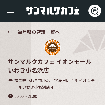
福島県の店舗一覧へ
サンマルクカフェ イオンモール
いわき小名浜店
福島県いわき市小名浜字辰巳町７９ イオンモ
store_mall_directory
ールいわき小名浜店４F
10:00～21:00
watch_later