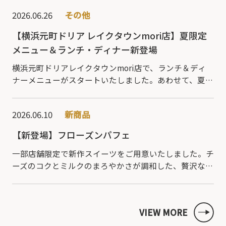
ッチした、お子様向けのミニサイズピザです。食べや
2026.06.26
その他
す…
【横浜元町ドリア レイクタウンmori店】夏限定
メニュー＆ランチ・ディナー新登場
横浜元町ドリアレイクタウンmori店で、ランチ＆ディ
ナーメニューがスタートいたしました。あわせて、夏の
期間限定メニューの販売も開始しております。平日限定
のランチ＆ディナーは、グランドメニューの中からお…
2026.06.10
新商品
【新登場】フローズンパフェ
一部店舗限定で新作スイーツをご用意いたしました。チ
ーズのコクとミルクのまろやかさが調和した、贅沢な味
わいが広がる一品です。口に入れた瞬間に感じるなめら
かさと、心地よい口どけが特長で、軽やかな食感をお
楽…
VIEW MORE