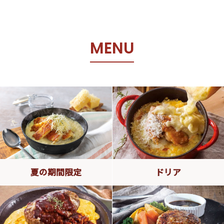
M
E
N
U
夏の期間限定
ドリア