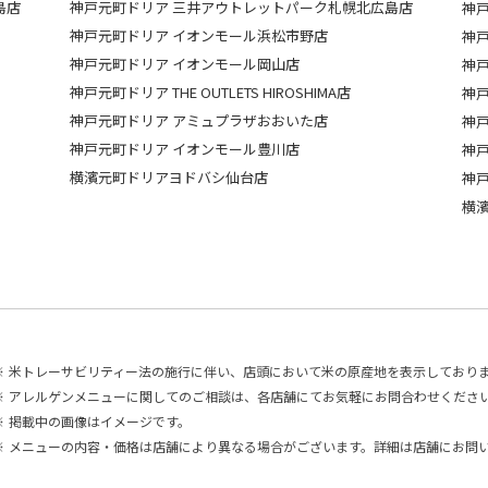
島店
神戸元町ドリア 三井アウトレットパーク札幌北広島店
神
神戸元町ドリア イオンモール浜松市野店
神
神戸元町ドリア イオンモール岡山店
神
神戸元町ドリア THE OUTLETS HIROSHIMA店
神
神戸元町ドリア アミュプラザおおいた店
神戸
神戸元町ドリア イオンモール豊川店
神
横濱元町ドリアヨドバシ仙台店
神
横
※
米トレーサビリティー法の施行に伴い、店頭において米の原産地を表示しており
※
アレルゲンメニューに関してのご相談は、各店舗にてお気軽にお問合わせくださ
※
掲載中の画像はイメージです。
※
メニューの内容・価格は店舗により異なる場合がございます。詳細は店舗にお問