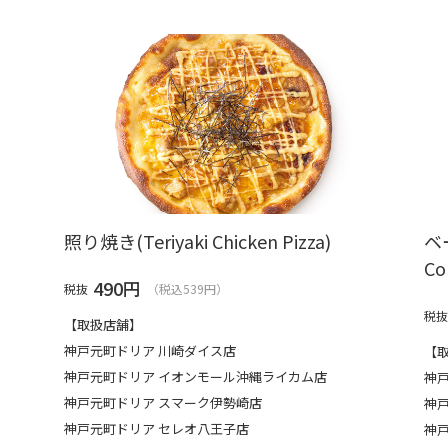
照り焼き(Teriyaki Chicken Pizza)
ベ
Co
490
円
税抜
（税込539円）
税抜
【取扱店舗】
神戸元町ドリア 川崎ダイス店
【
神戸元町ドリア イオンモール沖縄ライカム店
神
神戸元町ドリア スマーク伊勢崎店
神
神戸元町ドリア セレオ八王子店
神