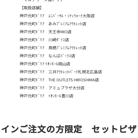
【取扱店舗】
神戸元町ﾄﾞﾘｱ ﾕﾆﾊﾞｰｻﾙ・ｼﾃｨｳｫｰｸ大阪店
神戸元町ﾄﾞﾘｱ あみﾌﾟﾚﾐｱﾑｱｳﾄﾚｯﾄ店
神戸元町ﾄﾞﾘｱ 天王寺MIO店
神戸元町ﾄﾞﾘｱ 川崎ﾀﾞｲｽ店
神戸元町ﾄﾞﾘｱ 鳥栖ﾌﾟﾚﾐｱﾑｱｳﾄﾚｯﾄ店
神戸元町ﾄﾞﾘｱ なんばﾊﾟｰｸｽ店
神戸元町ﾄﾞﾘｱ ｲｵﾝﾓｰﾙ岡山店
神戸元町ﾄﾞﾘｱ 三井ｱｳﾄﾚｯﾄﾊﾟｰｸ札幌北広島店
神戸元町ﾄﾞﾘｱ THE OUTLETS HIROSHIMA店
神戸元町ﾄﾞﾘｱ アミュプラザ大分店
神戸元町ﾄﾞﾘｱ ｲｵﾝﾓｰﾙ豊川店
メインご注文の方限定 セットピザ