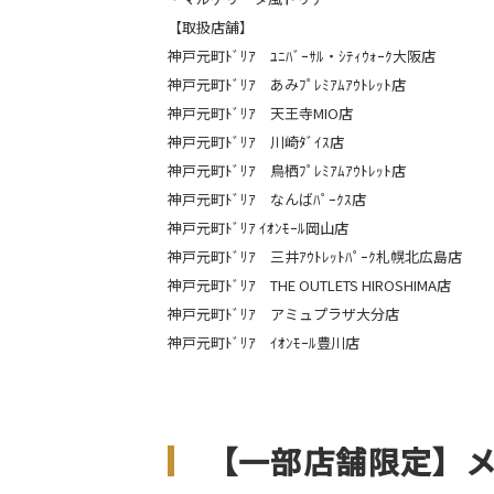
【取扱店舗】
神戸元町ﾄﾞﾘｱ ﾕﾆﾊﾞｰｻﾙ・ｼﾃｨｳｫｰｸ大阪店
神戸元町ﾄﾞﾘｱ あみﾌﾟﾚﾐｱﾑｱｳﾄﾚｯﾄ店
神戸元町ﾄﾞﾘｱ 天王寺MIO店
神戸元町ﾄﾞﾘｱ 川崎ﾀﾞｲｽ店
神戸元町ﾄﾞﾘｱ 鳥栖ﾌﾟﾚﾐｱﾑｱｳﾄﾚｯﾄ店
神戸元町ﾄﾞﾘｱ なんばﾊﾟｰｸｽ店
神戸元町ﾄﾞﾘｱ ｲｵﾝﾓｰﾙ岡山店
神戸元町ﾄﾞﾘｱ 三井ｱｳﾄﾚｯﾄﾊﾟｰｸ札幌北広島店
神戸元町ﾄﾞﾘｱ THE OUTLETS HIROSHIMA店
神戸元町ﾄﾞﾘｱ アミュプラザ大分店
神戸元町ﾄﾞﾘｱ ｲｵﾝﾓｰﾙ豊川店
【一部店舗限定】