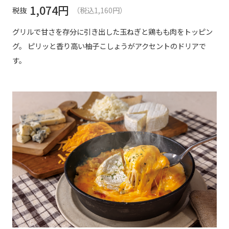
1,074
円
税抜
（税込1,160円）
グリルで甘さを存分に引き出した玉ねぎと鶏もも肉をトッピン
グ。 ピリッと香り高い柚子こしょうがアクセントのドリアで
す。