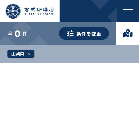
0
全
件
条件を変更
山梨県
close