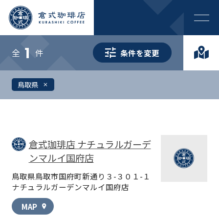
1
全
件
条件を変更
鳥取県
close
倉式珈琲店 ナチュラルガーデ
ンマルイ国府店
鳥取県鳥取市国府町新通り３-３０１-１
ナチュラルガーデンマルイ国府店
MAP
location_on