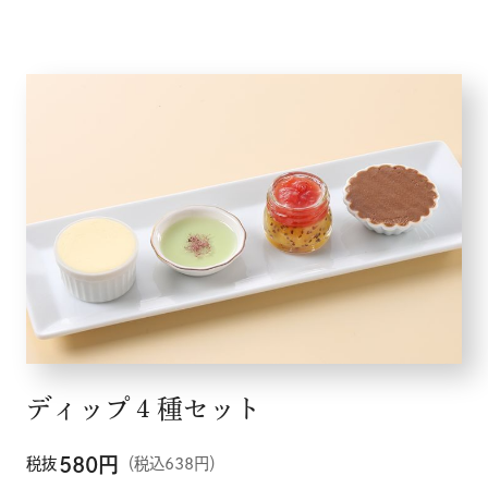
ディップ４種セット
580
円
税抜
（税込638円）