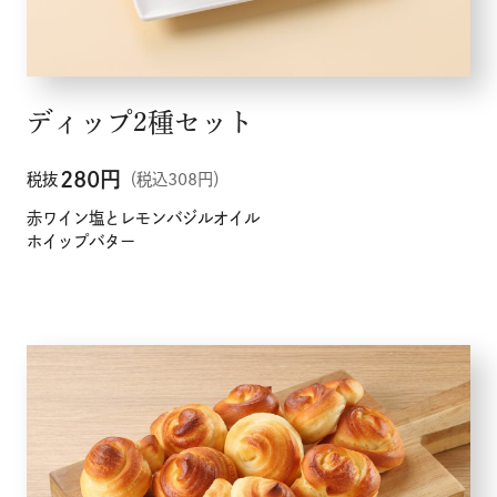
ディップ2種セット
280
円
税抜
（税込308円）
赤ワイン塩とレモンバジルオイル
ホイップバター