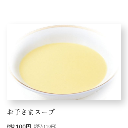
お子さまスープ
100
円
税抜
（税込110円）