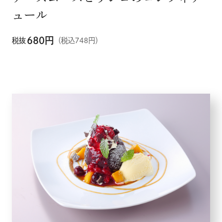
ュール
680
円
税抜
（税込748円）